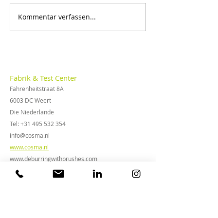
Kommentar verfassen...
Cosma Metall-
Entgraten mit 
Entgraten.de
Bürsten: Mehr S
und schöne Erg
Fabrik & Test Center
Fahrenheitstraat 8A
6003 DC Weert
Die Niederlande
Tel:
+31 495 532 354
info@cosma.nl
www.cosma.nl
www.deburringwithbrushes.com
Metallindustrie
Top-Market-Bürsten
Ersatzbürsten Timesavers
Oberflächenfinish Bürsten