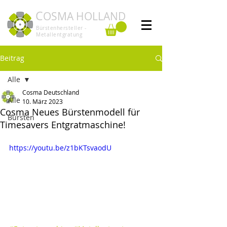
C
OSMA HOLLAND
Bürstenhersteller -
Metallentgratung
Beitrag
Alle
Cosma Deutschland
Alle
10. März 2023
Cosma Neues Bürstenmodell für
Bürsten
Timesavers Entgratmaschine!
https://youtu.be/z1bKTsvaodU